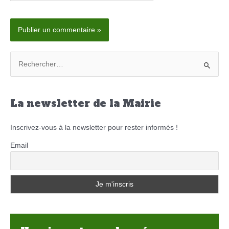
Internet
R
e
c
h
La newsletter de la Mairie
e
r
Inscrivez-vous à la newsletter pour rester informés !
c
Email
h
e
r
: