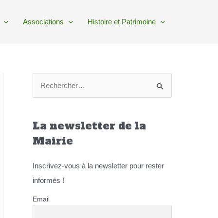
Associations
Histoire et Patrimoine
R
e
c
La newsletter de la
h
e
Mairie
r
Inscrivez-vous à la newsletter pour rester
c
informés !
h
e
Email
r