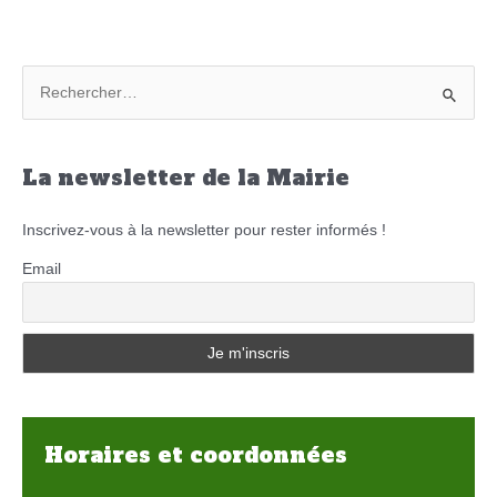
R
e
c
h
La newsletter de la Mairie
e
r
Inscrivez-vous à la newsletter pour rester informés !
c
Email
h
e
r
:
Horaires et coordonnées