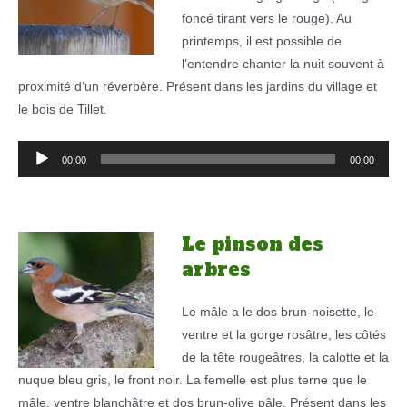
foncé tirant vers le rouge). Au
printemps, il est possible de
l’entendre chanter la nuit souvent à
proximité d’un réverbère. Présent dans les jardins du village et
le bois de Tillet.
Lecteur
00:00
00:00
audio
Le pinson des
arbres
Le mâle a le dos brun-noisette, le
ventre et la gorge rosâtre, les côtés
de la tête rougeâtres, la calotte et la
nuque bleu gris, le front noir. La femelle est plus terne que le
mâle, ventre blanchâtre et dos brun-olive pâle. Présent dans les