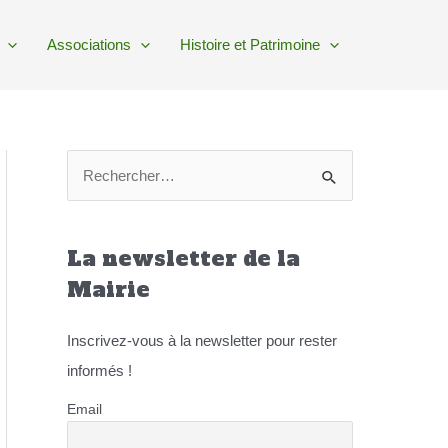
Associations
Histoire et Patrimoine
R
e
c
La newsletter de la
h
e
Mairie
r
Inscrivez-vous à la newsletter pour rester
c
informés !
h
e
Email
r