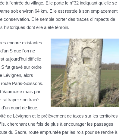
e à l’entrée du village. Elle porte le n°32 indiquant qu’elle se
-Dame soit environ 64 km. Elle est restée à son emplacement
de conservation. Elle semble porter des traces d’impacts de
ts historiques dont elle a été témoin.
nes encore existantes
d’un S que l’on ne
t aujourd’hui difficile
e S fut gravé sur ordre
e Lévignen, alors
la route Paris-Soissons.
et Vaumoise mais par
 rattraper son tracé
t d’un quart de lieue.
ité de Lévignen et le prélèvement de taxes sur les territoires
fils, cherchant une fois de plus à encourager les passages
route du Sacre, route empruntée par les rois pour se rendre à