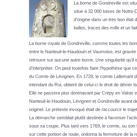
La borne de Gondreville est situé
situe à 32 000 toises de Notre
d’origine dans un très bon état 
balles, traces des mille et un fai
La borne royale de Gondreville, comme toutes les bor
entre le Nanteuil-le-Haudouin et Vaumoise, est gravée 
retrouve sur aucune autre borne. Une singularité qu’il es
d’interpréter. On peut toutefois faire l’hypothèse que c
du Comte de Lévignen. En 1728, le comte Lallemant d
intendant du Roi, obtient de celui-ci le droit de dévier 
Elle ne passera plus dorénavant par Crépy en Valois 
Nanteuil-le-Haudouin, Lévignen et Gondreville avant de
originel. Le prétexte invoqué était de raccourcir le traje
La démarche semblait plutôt destinée à favoriser l’activ
sous sa coupe. Plus tard vers 1769, le comte, ou son 
sur cette portion de route, ordonna la fermeture de la 