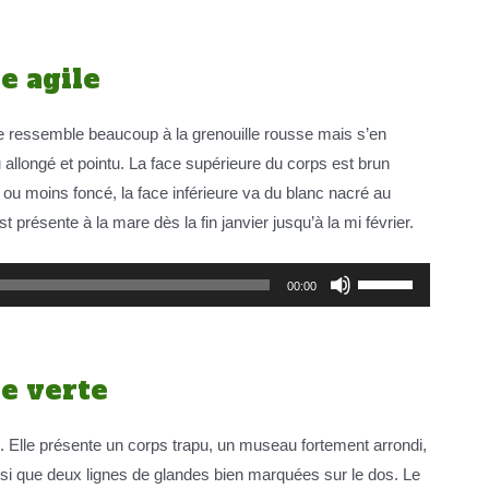
flèches
haut/bas
e agile
pour
augmenter
e ressemble beaucoup à la grenouille rousse mais s’en
ou
allongé et pointu. La face supérieure du corps est brun
diminuer
 ou moins foncé, la face inférieure va du blanc nacré au
le
st présente à la mare dès la fin janvier jusqu’à la mi février.
volume.
Utilisez
00:00
les
flèches
haut/bas
le verte
pour
augmenter
 Elle présente un corps trapu, un museau fortement arrondi,
ou
insi que deux lignes de glandes bien marquées sur le dos. Le
diminuer