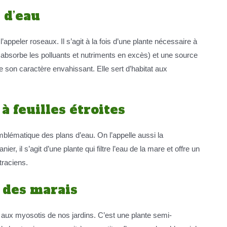
haut/bas
 d’eau
pour
augmenter
’appeler roseaux. Il s’agit à la fois d’une plante nécessaire à
ou
le absorbe les polluants et nutriments en excès) et une source
diminuer
 son caractère envahissant. Elle sert d’habitat aux
le
volume.
à feuilles étroites
blématique des plans d’eau. On l’appelle aussi la
er, il s’agit d’une plante qui filtre l’eau de la mare et offre un
traciens.
 des marais
aux myosotis de nos jardins. C’est une plante semi-