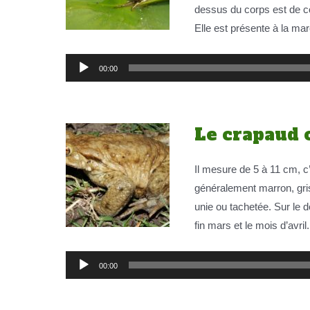
dessus du corps est de co
Elle est présente à la ma
Lecteur
00:00
audio
Le crapaud
Il mesure de 5 à 11 cm, c’
généralement marron, gris 
unie ou tachetée. Sur le d
fin mars et le mois d’avril.
Lecteur
00:00
audio