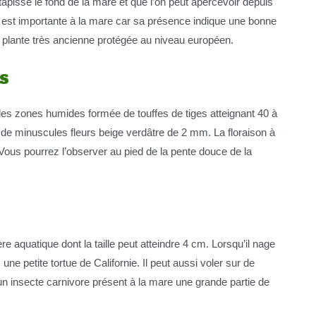
tapisse le fond de la mare et que l’on peut apercevoir depuis
e est importante à la mare car sa présence indique une bonne
ne plante très ancienne protégée au niveau européen.
s
des zones humides formée de touffes de tiges atteignant 40 à
 de minuscules fleurs beige verdâtre de 2 mm. La floraison à
Vous pourrez l’observer au pied de la pente douce de la
re aquatique dont la taille peut atteindre 4 cm. Lorsqu’il nage
une petite tortue de Californie. Il peut aussi voler sur de
un insecte carnivore présent à la mare une grande partie de