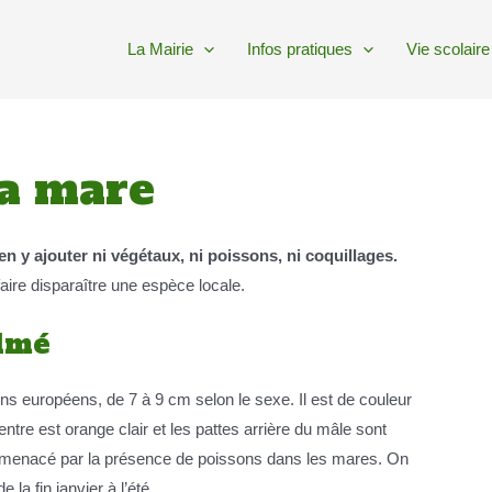
La Mairie
Infos pratiques
Vie scolaire
la mare
rien y ajouter ni végétaux, ni poissons, ni coquillages.
 faire disparaître une espèce locale.
almé
itons européens, de 7 à 9 cm selon le sexe. Il est de couleur
entre est orange clair et les pattes arrière du mâle sont
t menacé par la présence de poissons dans les mares. On
 la fin janvier à l’été.