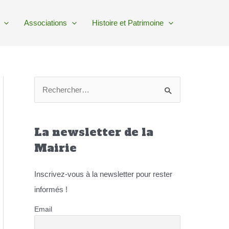
Associations
Histoire et Patrimoine
R
e
c
La newsletter de la
h
e
Mairie
r
Inscrivez-vous à la newsletter pour rester
c
informés !
h
e
Email
r