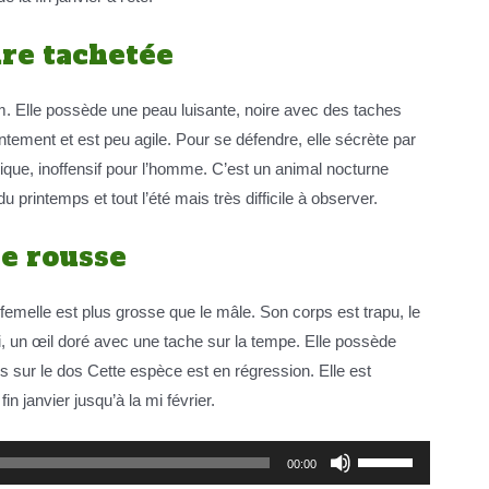
re tachetée
. Elle possède une peau luisante, noire avec des taches
ntement et est peu agile. Pour se défendre, elle sécrète par
ique, inoffensif pour l’homme. C’est un animal nocturne
du printemps et tout l’été mais très difficile à observer.
le rousse
femelle est plus grosse que le mâle. Son corps est trapu, le
, un œil doré avec une tache sur la tempe. Elle possède
 sur le dos Cette espèce est en régression. Elle est
in janvier jusqu’à la mi février.
Utilisez
00:00
les