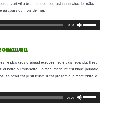
uleur vert vif à brun. Le dessous est jaune chez le mâle.
le
re au cours du mois de mai.
volume.
Utilisez
00:00
les
flèches
haut/bas
 commun
pour
augmenter
est le plus gros crapaud européen et le plus répandu. Il est
ou
jaunâtre ou roussâtre. La face inférieure est blanc jaunâtre,
diminuer
os, sa peau est pustuleuse. Il est présent à la mare entre la
le
volume.
Utilisez
00:00
les
flèches